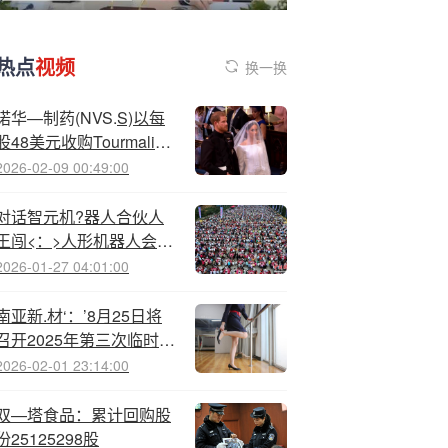
热点
视频
换一换
诺华—制药(NVS.
S)以每
股48美元收购Tourmaline
Bio(TRML.US) 加码心血
2026-02-09 00:49:00
管疾病疗法
对话智元机?器人合伙人
王闯<：>人形机器人会比
汽车产业还要大，不会被
2026-01-27 04:01:00
一两家企业垄断
南亚新.材‘：’8月25日将
召开2025年第三次临时股
东大会
2026-02-01 23:14:00
双—塔食品：累计回购股
份25125298股