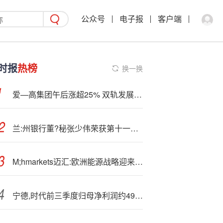
公众号
电子报
客户端
时报
热榜
换一换
爱—高集团午后涨超25% 双轨发展战略增加战略协同效益
兰:州银行董?秘张少伟荣获第十一届金麒麟·金牌董秘新航跃升奖
M;hmarkets迈汇:欧洲能源战略迎来新转折
宁德,时代前三季度归母净利润约490.34亿元 同比增长36.2%