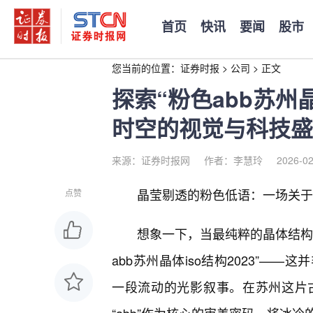
首页
快讯
要闻
股市
您当前的位置：
证券时报
>
公司
>
正文
探索“粉色abb苏州晶
时空的视觉与科技盛
来源：证券时报网
作者：李慧玲
2026-02
晶莹剔透的粉色低语：一场关于“
点赞
想象一下，当最纯粹的晶体结构
abb苏州晶体iso结构2023”
一段流动的光影叙事。在苏州这片