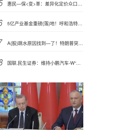
惠民—保<变>革：差异化定价众口难调，衔接商保创新药目录有“时差”
5亿产业基金重磅{落}地！呼和浩特{这}一产业再迎风口
A{股}跳水原因找到—了！特朗普突发重磅，港股尾盘继续跳水
国联.民生证券：维持小鹏汽车-W“买入”评级 P7上市产品矩阵完善