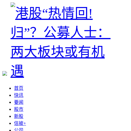
首页
快讯
要闻
股市
新股
信披+
公司