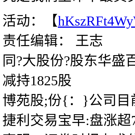
活动：【
hKszRFt4W
责任编辑： 王志
同?大股份?股东华盛
减持1825股
博苑股;份{：}公司
捷利交易宝早:盘涨超7