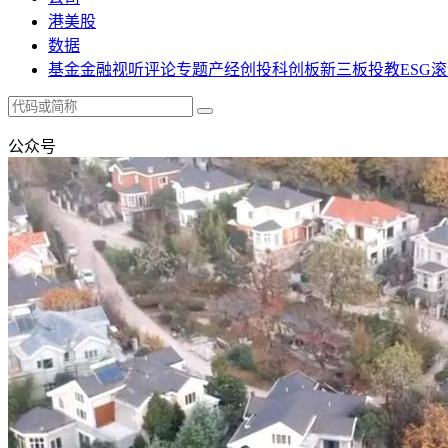
港美股
数据
基金
金融
视听
评论
专题
产经
创投
科创板
新三板
投教
ESG
滚
公众号