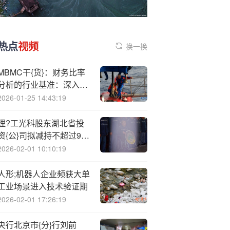
热点
视频
换一换
MBMC干{货}：财务比率
分析的行业基准：深入解
读RMA《年度报表研究》
2026-01-25 14:43:19
理?工光科股东湖北省投
资{公}司拟减持不超过93
万股
2026-02-01 10:10:19
人形;机器人企业频获大单
工业场景进入技术验证期
2026-02-01 17:26:19
央行北京市{分}行刘前