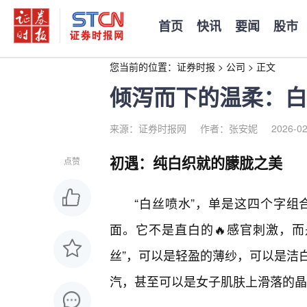
首页
快讯
要闻
股市
您当前的位置：
证券时报
>
公司
>
正文
倾泻而下的温柔：白
来源：证券时报网
作者：张安妮
2026-02
初遇：纯白织就的朦胧之美
点赞
“白丝喷水”，单是这四个字
面。它不是直白的🔥感官刺激，而
丝”，可以是轻盈的薄纱，可以是洁
汽，甚至可以是女子肌肤上滑落的晶