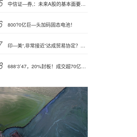
中信证—券,：未来A股的基本面要放在全球市场需求去看 2026年行情划为三段
800?0亿巨—头加码固态电池！
印—美“,非常接近”达成贸易协定？印部长：不会仓促签署任何协议
688‘3’47，20%封板！成交超70亿元！A股超级赛道，涨停潮！