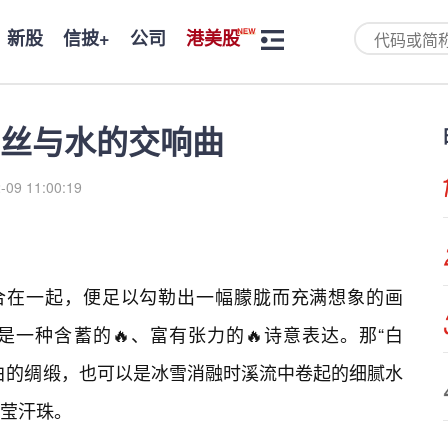
新股
信披+
公司
港美股
丝与水的交响曲
-09 11:00:19
组合在一起，便足以勾勒出一幅朦胧而充满想象的画
是一种含蓄的🔥、富有张力的🔥诗意表达。那“白
白的绸缎，也可以是冰雪消融时溪流中卷起的细腻水
莹汗珠。