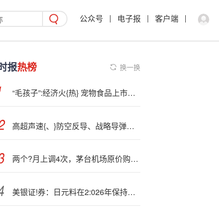
公众号
电子报
客户端
时报
热榜
换一换
“毛孩子”:经济火{热} 宠物食品上市公司业绩提升 多家企业跨界“掘金”
高超声速{、}防空反导、战略导弹……我军新一代武器装备将集中亮相
两个?月上调4次，茅台机场原价购酒中签率提升至90%，“飞天”市场价持续下滑
美银证!券：日元料在2:026年保持疲弱走势