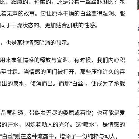
凉的、细腻的、轻柔的，还是带着一丝丝酥麻的？水
说着无声的故事。它让原本干燥的白丝变得湿润、服
同于干燥状态的、更加贴合肌肤的性感。
，也是某种情感暗涌的预示。
被用来象征情感的释放与宣泄。有时候，我们内心积
渴望甘霖。当情感的闸门被打开，那些压抑许久的喜
出的泉水，倾泻而出。而那“白丝”，便成为了承载
晶莹剔透，带📝着无尽的委屈或喜悦；也可能是爱
落的汗水，闪烁着动人的光泽。这“喷水”，是情感的
“白丝”则在这种流露中，增添了一份纯粹与动人。