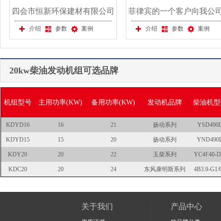
四会市恒新环保建材有限公司
菲律宾的一个客户向我公
向我公司购买一台350KW上海
买一台50KW康明斯静音
介绍
参数
案例
介绍
参数
案例
东风发电机组
机组
20kw柴油发动机组可选品牌
机组型号
主用功率(KW)
备用功率(KW)
发动机品牌
柴油机型
KDYD16
16
21
扬动系列
YSD490
KDYD15
15
20
扬动系列
YND490
KDY20
20
22
玉柴系列
YC4F40-D
KDC20
20
24
东风康明斯系列
4B3.9-G1/
关于我们
产品中心